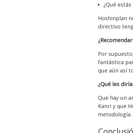
¿Qué estás 
Hoshinplan n
directivo ten
¿Recomendarí
Por supuesto
fantástica p
que aún así 
¿Qué les dirí
Que hay un an
Kanri y que H
metodología.
Conclusi