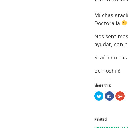
Muchas gracia
Doctoralia
Nos sentimos 
ayudar, con n
Si aún no ha
Be Hoshin!
Share this:
C
C
C
l
l
l
i
i
i
c
c
c
k
k
k
t
t
t
o
o
o
s
s
s
Related
h
h
h
a
a
a