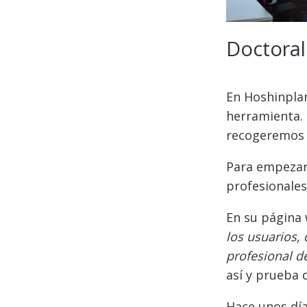
Doctoral
En Hoshinplan
herramienta. 
recogeremos l
Para empezar
profesionales
En su página
los usuarios,
profesional d
así y prueba 
Hace unos dí