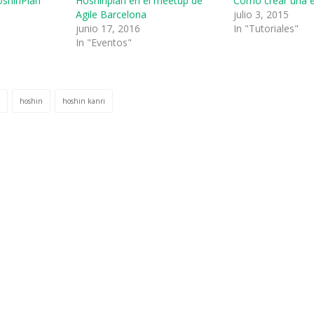
oshinPlan
Hoshinplan en el meetup de
Cómo crear una 
Agile Barcelona
julio 3, 2015
junio 17, 2016
In "Tutoriales"
In "Eventos"
hoshin
hoshin kanri