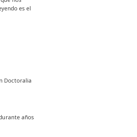
eyendo es el
n Doctoralia
durante años