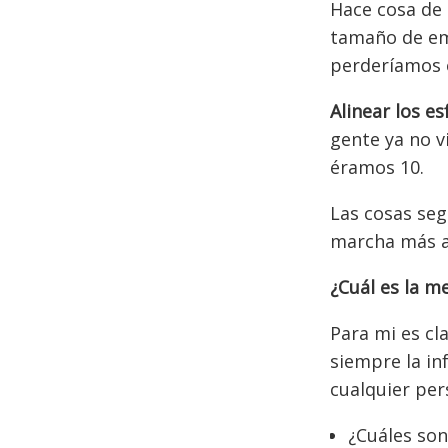
Hace cosa de
tamaño de em
perderíamos 
Alinear los e
gente ya no v
éramos 10.
Las cosas se
marcha más a
¿Cuál es la m
Para mi es cl
siempre la in
cualquier per
¿Cuáles son