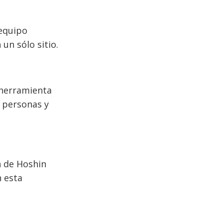
 equipo
un sólo sitio.
herramienta
s personas y
n de Hoshin
n esta