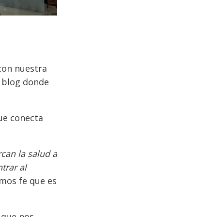
 con nuestra
l blog donde
que conecta
rcan la salud a
trar al
amos fe que es
, que nos