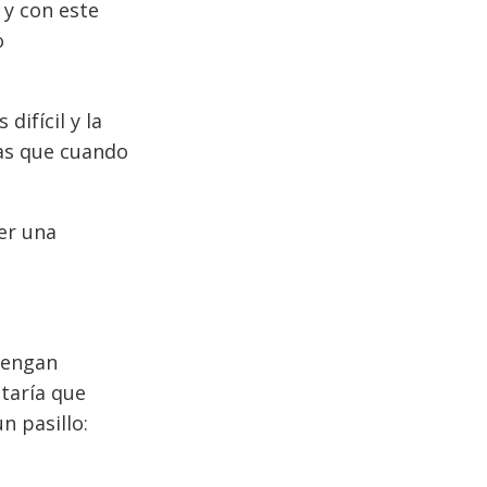
y con este
o
ifícil y la
nas que cuando
er una
tengan
taría que
n pasillo: