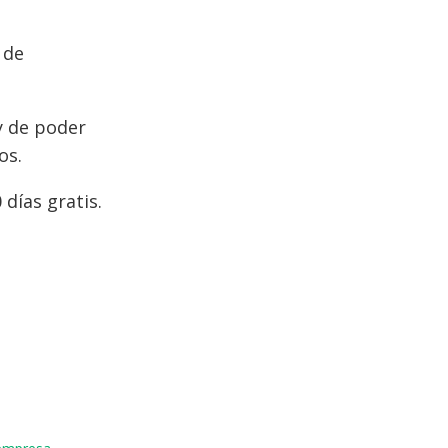
 de
y de poder
os.
días gratis.