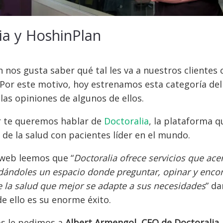
ia y HoshinPlan
 nos gusta saber qué tal les va a nuestros clientes
Por este motivo, hoy estrenamos esta categoría de
as opiniones de algunos de ellos.
 te queremos hablar de
Doctoralia
, la plataforma 
 de la salud con pacientes líder en el mundo.
 web leemos que “
Doctoralia ofrece servicios que ace
 dándoles un espacio donde preguntar, opinar y encon
e la salud que mejor se adapte a sus necesidades
” d
de ello es su enorme éxito.
as le pedimos a
Albert Armengol, CEO de Doctoralia